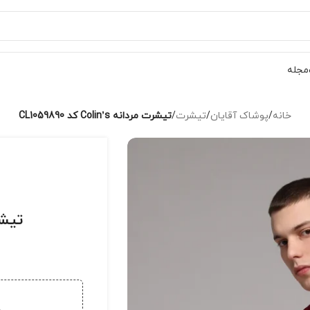
مجله
خانه
/
پوشاک آقایان
/
تیشرت
/
تیشرت مردانه Colin’s کد CL1059890
تیشرت مرد