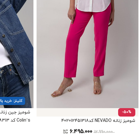
کلینز: خرید بالای ۱۵ میلیون ← ۳ میل
-50%
شومیز جین زنانه
Colin’s کد CL1078313
شومیز زنانه NEVADO کد402012451318
6.495.000
12.990.000