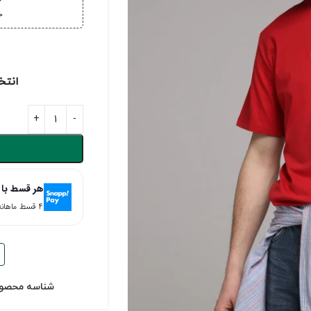
خ
خر
انتخ
هر قسط با 
۴ قسط ماهانه. بدون سود، چک و ضامن.
شناسه محصو