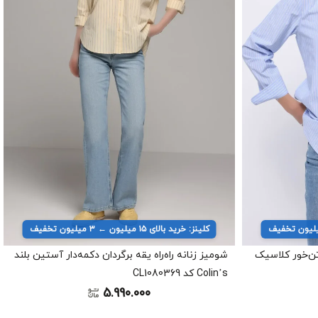
کلینز: خرید بالای ۱۵ میلیون ← ۳ میلیون تخفیف
 تن‌خور کلاسیک
شومیز زنانه راه‌راه یقه برگردان دکمه‌دار آستین بلند
Colin’s کد CL1080369
5.990.000