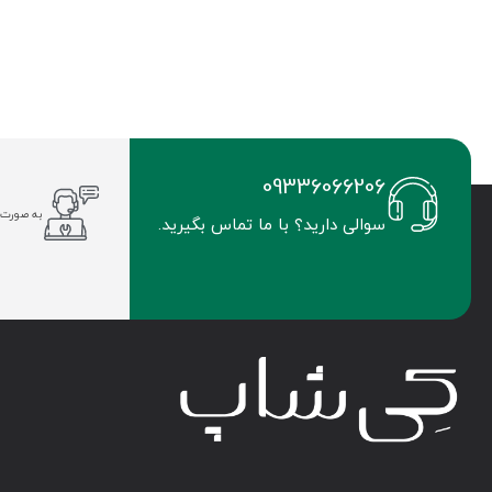
09336066206
به صورت 
سوالی دارید؟ با ما تماس بگیرید.