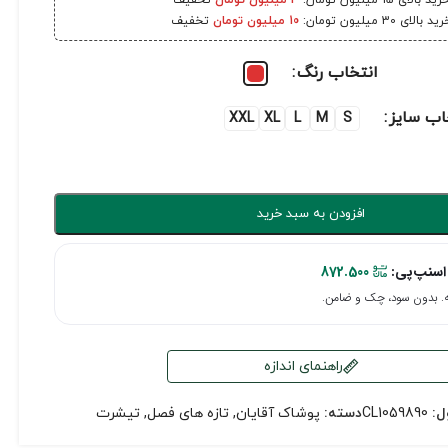
رید بالای 15 میلیون تومان:
3 میلیون تومان
تخفیف
ید بالای 30 میلیون تومان:
10 میلیون تومان
تخفیف
انتخاب رنگ
اب سایز
XXL
XL
L
M
S
افزودن به سبد خرید
اسنپ‌پی:
872.500
راهنمای اندازه
ل:
CL1059890
دسته:
پوشاک آقایان
,
تازه های فصل
,
تیشرت