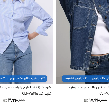
یون تخفیف
کلینز: خرید بالای ۱۵ میلیون ← ۳ میلیون تخفیف
 آستین بلند با جیب دوطرفه
شومیز زنانه با طرح راه‌راه عمودی و
کلینز کد CL1075215
3.990.000
17.990.000