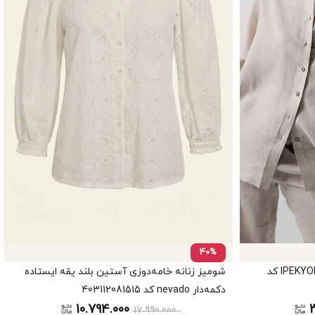
40%
شومیز زنانه آستین بلند دکمه دار IPEKYOL کد
شومیز زنانه خامه‌دوزی آستین بلند یقه ایستاده
دکمه‌دار nevado کد 403112081515
10.794.000
17.990.000