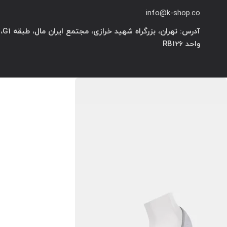
info@k-shop.co
آدرس: تهران، بزرگراه شهید خرازی، مجتمع ایران مال، طبقه G1،
واحد RB126