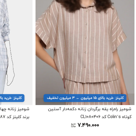
کلینز: خرید بالای ۱۵ میلیون ← ۳ میلیون تخفیف
کلینز: خرید بالای ۱۵ میلیون ← ۳ میل
شومیز راه‌راه یقه برگردان زنانه دکمه‌دار آستین
شومیز زنانه چها
کوتاه Colin’s کد CL1080406
برند کلینز کد CL1073287
7.490.000