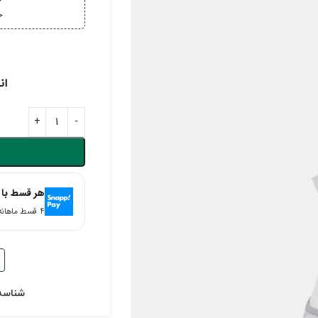
خ
خر
ان
هر قسط با 
۴ قسط ماهانه. بدون سود، چک و ضامن.
شناسه