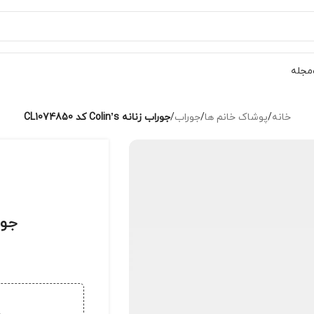
مجله
خانه
/
پوشاک خانم ها
/
جوراب
/
جوراب زنانه Colin’s کد CL1074850
جوراب زن