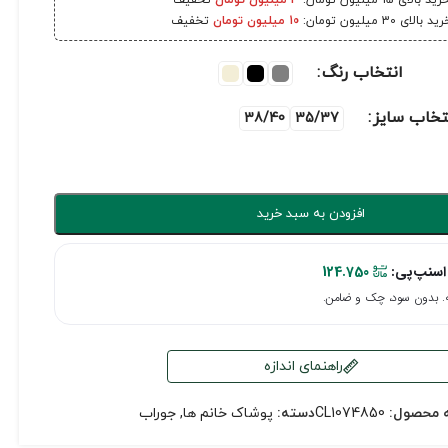
رید بالای 15 میلیون تومان:
3 میلیون تومان
تخفیف
ید بالای 30 میلیون تومان:
10 میلیون تومان
تخفیف
انتخاب رنگ
تخاب سایز
38/40
35/37
افزودن به سبد خرید
اسنپ‌پی:
124.750
راهنمای اندازه
 محصول:
CL1074850
دسته:
پوشاک خانم ها
,
جوراب