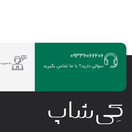
09336066206
به صورت 
سوالی دارید؟ با ما تماس بگیرید.