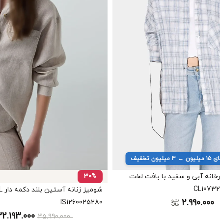
یون تخفیف
رخانه آبی و سفید با بافت لخت
30%
2.990.000
IS1260025280
32.193.000
45.990.000