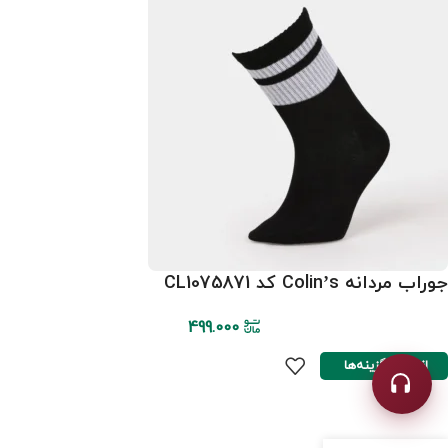
جوراب مردانه Colin’s کد CL1075871
499.000
انتخاب گزینه‌ها