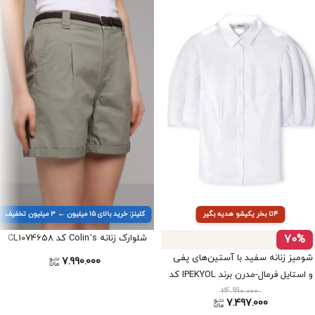
۴تا بخر یکیشو هدیه بگیر
کلینز: خرید بالای ۱۵ میلیون ← ۳ میلیون تخفیف
70%
شلوارک زنانه Colin’s کد CL1074658
شومیز زنانه سفید با آستین‌های پفی
7.990.000
و استایل فرمال-مدرن برند IPEKYOL کد
24.990.000
IS1240025177
7.497.000