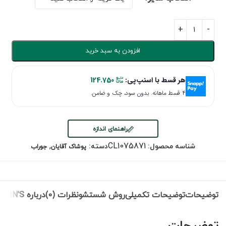
افزودن به سبد خرید
هر قسط با اسنپ‌پی:
124.750
۴ قسط ماهانه. بدون سود، چک و ضامن.
راهنمای اندازه
,
CL1075871
شناسه محصول:
دسته:
پوشاک آقایان
جوراب
توضیحات
توضیحات تکمیلی
روش شستشو
نظرات (0)
درباره COLIN'S