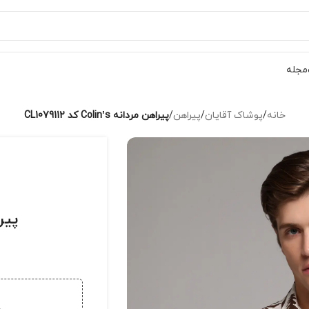
مجله
خانه
/
پوشاک آقایان
/
پیراهن
/
پیراهن مردانه Colin’s کد CL1079112
پیراهن 