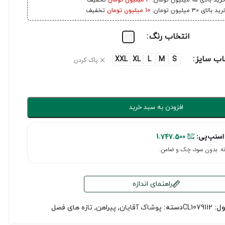
رید بالای 15 میلیون تومان:
3 میلیون تومان
تخفیف
ید بالای 30 میلیون تومان:
10 میلیون تومان
تخفیف
انتخاب رنگ
اب سایز
XXL
XL
L
M
S
پاک کردن
افزودن به سبد خرید
اسنپ‌پی:
1.747.500
راهنمای اندازه
ول:
CL1079112
دسته:
پوشاک آقایان
,
پیراهن
,
تازه های فصل