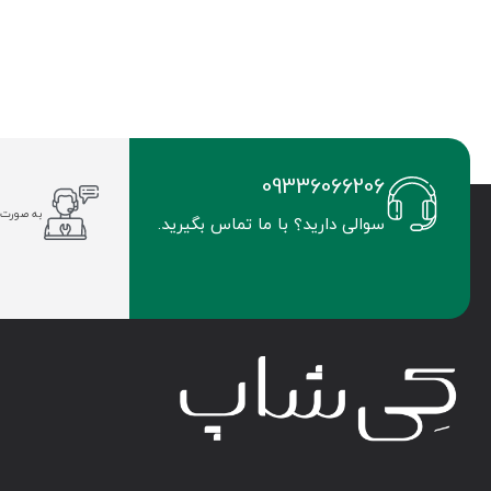
09336066206
به صورت 
سوالی دارید؟ با ما تماس بگیرید.