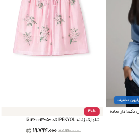
 دکمه‌دار ساده
40%
شلوارک زنانه IPEKYOL کد IS1260013050
19.794.000
32.990.000