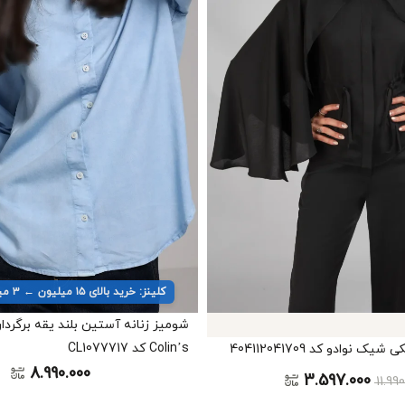
کلینز: خرید بالای ۱۵ میلیون ← ۳ میلیون تخفیف
شومیز زنانه آستین بلند یقه برگردان
Colin’s کد CL1077717
 نوادو کد 404112041709
8.990.000
3.597.000
11.99