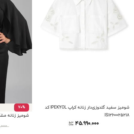
شومیز سفید گلدوزی‌دار زنانه کراپ IPEKYOL کد
70%
IS1260025218
شومیز زنانه مشکی شیک
45.990.000
0.000