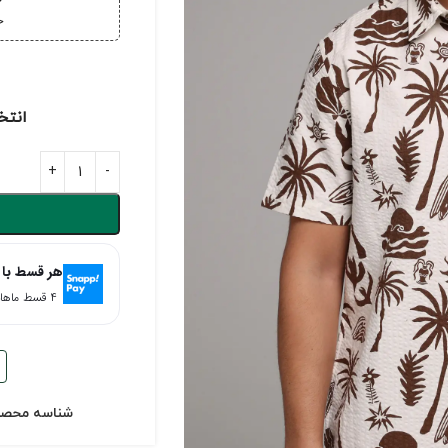
خ
خر
انتخ
هر قسط با 
۴ قسط ماهانه. بدون سود، چک و ضامن.
شناسه محص