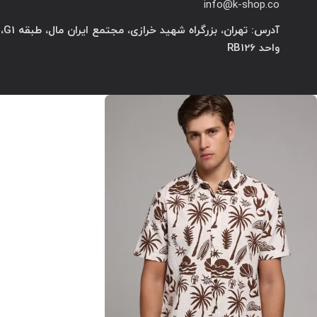
info@k-shop.co
آدرس: تهران، بزرگراه شهید خرازی، مجتمع ایران مال، طبقه G1،
واحد RB126