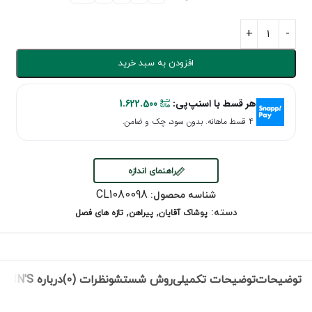
افزودن به سبد خرید
هر قسط با اسنپ‌پی:
1.622.500
۴ قسط ماهانه. بدون سود، چک و ضامن.
راهنمای اندازه
CL1080098
شناسه محصول:
,
,
دسته:
پوشاک آقایان
پیراهن
تازه های فصل
توضیحات
توضیحات تکمیلی
روش شستشو
نظرات (0)
درباره COLIN'S