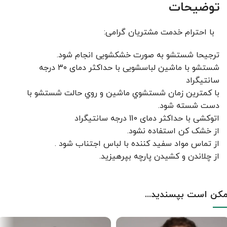
توضیحات
با احترام خدمت مشتریان گرامی:
ترجیحا شستشو به صورت خشکشویی انجام شود.
شستشو با ماشین لباسشویی با حداکثر دمای ۳۰ درجه
سانتیگراد
با کمترين زمان شستشوي ماشين و روي حالت شستشو با
دست شسته شود.
اتوکشی با حداکثر دمای 110 درجه سانتیگراد
از خشک کن استفاده نشود.
از تماس مواد سفید کننده با لباس اجتناب شود .
از چلاندن و کشيدن پارچه بپرهيزيد.
کن است بپسندید...