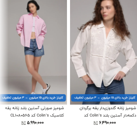
کلینز: خرید بالای ۱۵ میلیون ← ۳ میلیون تخفیف
کلینز: خرید بالای ۱۵ میلیون ← ۳ میلیون تخفیف
شومیز زنانه گلدوزی‌دار یقه برگردان
شومیز صورتی آستین بلند زنانه یقه
دکمه‌دار آستین بلند Colin’s کد
کلاسیک Colin’s کد CL1080565
5.990.000
6.490.000
CL1079390