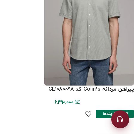
پیراهن مردانه Colin’s کد CL1080098
6.490.000
انتخاب گزینه‌ها