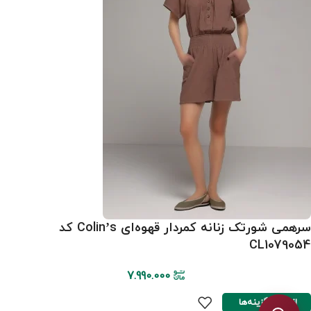
سرهمی شورتک زنانه کمردار قهوه‌ای Colin’s کد
CL1079054
7.990.000
انتخاب گزینه‌ها