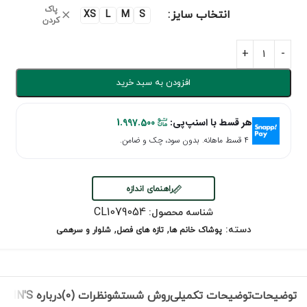
پاک
انتخاب سایز
XS
L
M
S
کردن
افزودن به سبد خرید
هر قسط با اسنپ‌پی:
1.997.500
۴ قسط ماهانه. بدون سود، چک و ضامن.
راهنمای اندازه
CL1079054
شناسه محصول:
,
,
دسته:
پوشاک خانم ها
تازه های فصل
شلوار و سرهمی
توضیحات
توضیحات تکمیلی
روش شستشو
نظرات (0)
درباره COLIN'S