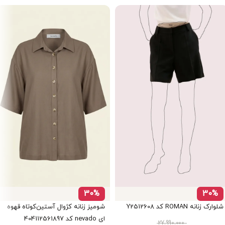
30%
30%
شلوارک زنانه ROMAN کد Y2512608
شومیز زنانه کژوال آستین‌کوتاه قهوه
ای nevado کد 404112561897
27.990.000