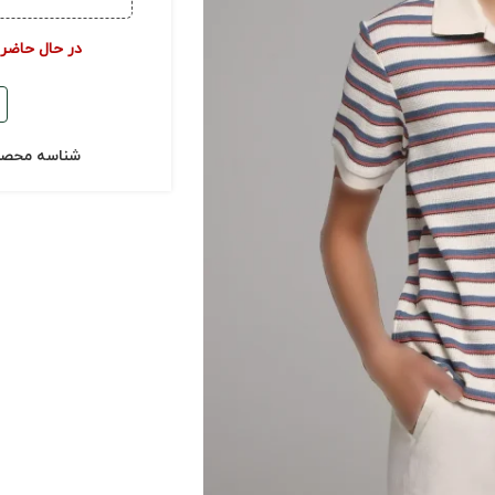
در حال حاضر
شناسه محص