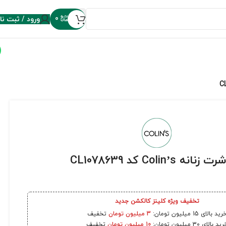
ورود / ثبت نا
0
نانه Colin’s کد CL1078639
تخفیف ویژه کلینز کالکشن جدید
رید بالای 15 میلیون تومان:
3 میلیون تومان
تخفیف
ید بالای 30 میلیون تومان:
10 میلیون تومان
تخفیف