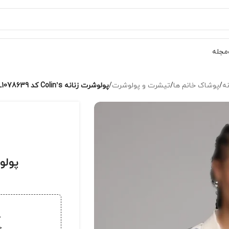
مجله
نه
/
پوشاک خانم ها
/
تیشرت و پولوشرت
/
پولوشرت زنانه Colin’s کد CL1078639
پولوشرت ز
خ
خر