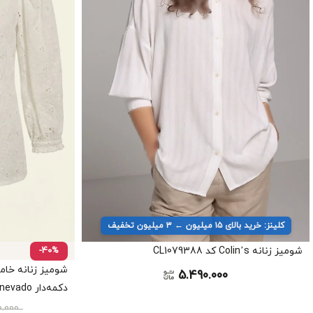
کلینز: خرید بالای ۱۵ میلیون ← ۳ میلیون تخفیف
شومیز زنانه Colin’s کد CL1079388
-40%
شومیز زنانه خام
5.490.000
دکمه‌دار nevado کد 403112081515
0.000