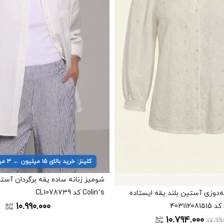
کلینز: خرید بالای ۱۵ میلیون ← ۳ میلیون تخفیف
شومیز زنانه ساده یقه برگردان آستی
Colin’s کد CL1078739
ه‌دوزی آستین بلند یقه ایستاده
10.990.000
10.794.000
17.99