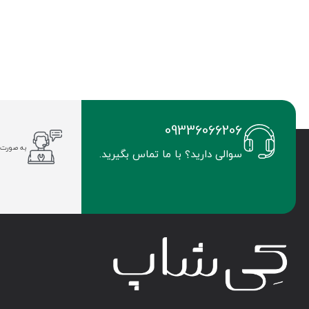
09336066206
به صورت 
سوالی دارید؟ با ما تماس بگیرید.