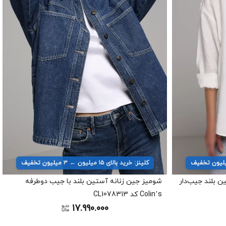
کلینز: خرید بالای ۱۵ میلیون ← ۳ میلیون تخفیف
ن بلند جیب‌دار
شومیز جین زنانه آستین بلند با جیب دوطرفه
Colin’s کد CL1078313
17.990.000