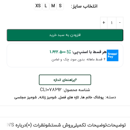
انتخاب سایز
XS
L
M
S
افزودن به سبد خرید
هر قسط با اسنپ‌پی:
1.622.500
۴ قسط ماهانه. بدون سود، چک و ضامن.
راهنمای اندازه
CL1078692
شناسه محصول:
,
,
,
دسته:
پوشاک خانم ها
تازه های فصل
شومیز زنانه
شومیز مجلسی
توضیحات
توضیحات تکمیلی
روش شستشو
نظرات (0)
درباره COLIN'S