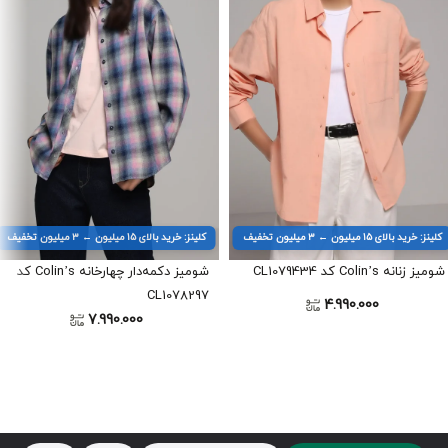
کلینز: خرید بالای ۱۵ میلیون ← ۳ میلیون تخفیف
کلینز: خرید بالای ۱۵ میلیون ← ۳ میلیون تخفیف
شومیز زنانه Colin’s کد CL1079434
شومیز دکمه‌دار چهارخانه Colin’s کد
CL1078297
4.990.000
7.990.000