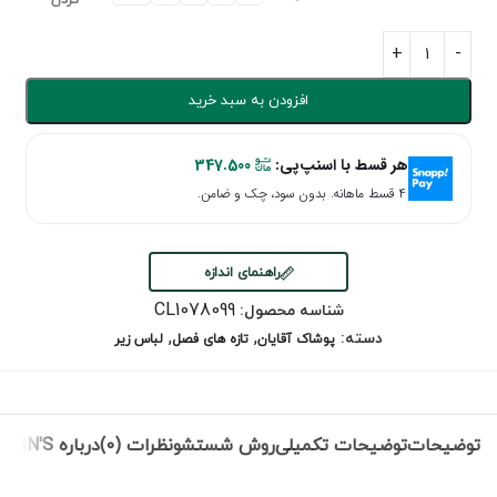
کردن
افزودن به سبد خرید
هر قسط با اسنپ‌پی:
347.500
۴ قسط ماهانه. بدون سود، چک و ضامن.
راهنمای اندازه
CL1078099
شناسه محصول:
,
,
دسته:
پوشاک آقایان
تازه های فصل
لباس زیر
توضیحات
توضیحات تکمیلی
روش شستشو
نظرات (0)
درباره COLIN'S