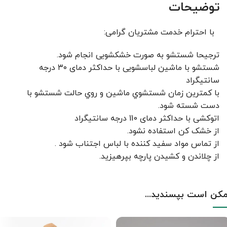
توضیحات
با احترام خدمت مشتریان گرامی:
ترجیحا شستشو به صورت خشکشویی انجام شود.
شستشو با ماشین لباسشویی با حداکثر دمای ۳۰ درجه
سانتیگراد
با کمترين زمان شستشوي ماشين و روي حالت شستشو با
دست شسته شود.
اتوکشی با حداکثر دمای 110 درجه سانتیگراد
از خشک کن استفاده نشود.
از تماس مواد سفید کننده با لباس اجتناب شود .
از چلاندن و کشيدن پارچه بپرهيزيد.
کن است بپسندید...