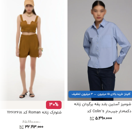
کلینز: خرید بالای ۱۵ میلیون ← ۳ میلیون تخفیف
شومیز آستین بلند یقه برگردان زنانه
30%
دکمه‌دار جیب‌دار Colin’s کد
شلوارک زنانه Roman کد Y2612618
5.490.000
CL1078250
45.990.000
32.193.000