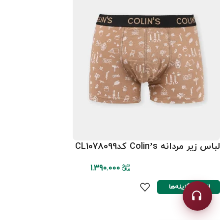
لباس زیر مردانه Colin’s کدCL1078099
1.390.000
انتخاب گزینه‌ها