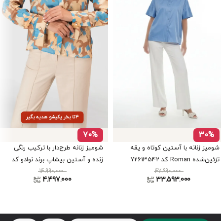
۴تا بخر یکیشو هدیه بگیر
70%
30%
شومیز زنانه با آستین کوتاه و یقه
شومیز زنانه طرح‌دار با ترکیب رنگی
تزئین‌شده Roman کد Y2613542
زنده و آستین بیشاپ برند نوادو کد
14.990.000
404012020002
47.990.000
4.497.000
33.593.000