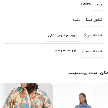
برند
Colin’s
کشور مبدا
ترکیه
انتخاب رنگ
قهوه ای تیره
,
مشکی
انتخاب سایز
43-46
,
39-42
کن است بپسندید...