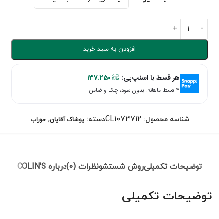
افزودن به سبد خرید
هر قسط با اسنپ‌پی:
137.250
۴ قسط ماهانه. بدون سود، چک و ضامن.
,
CL1073712
شناسه محصول:
دسته:
پوشاک آقایان
جوراب
توضیحات تکمیلی
روش شستشو
نظرات (0)
درباره COLIN'S
توضیحات تکمیلی