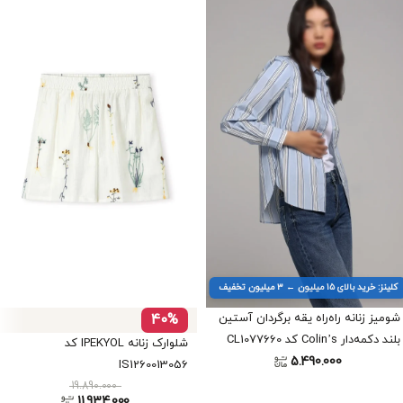
کلینز: خرید بالای ۱۵ میلیون ← ۳ میلیون تخفیف
شومیز زنانه راه‌راه یقه برگردان آستین
40%
بلند دکمه‌دار Colin’s کد CL1077660
شلوارک زنانه IPEKYOL کد
5.490.000
IS1260013056
19.890.000
11.934.000