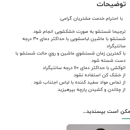
توضیحات
با احترام خدمت مشتریان گرامی:
ترجیحا شستشو به صورت خشکشویی انجام شود.
شستشو با ماشین لباسشویی با حداکثر دمای ۳۰ درجه
سانتیگراد
با کمترين زمان شستشوي ماشين و روي حالت شستشو با
دست شسته شود.
اتوکشی با حداکثر دمای 110 درجه سانتیگراد
از خشک کن استفاده نشود.
از تماس مواد سفید کننده با لباس اجتناب شود .
از چلاندن و کشيدن پارچه بپرهيزيد.
کن است بپسندید...