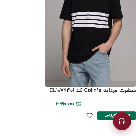
تیشرت مردانه Colin’s کد CL1079401
4.990.000
انتخاب گزینه‌ها