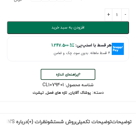
کردن
افزودن به سبد خرید
هر قسط با اسنپ‌پی:
1.247.500
۴ قسط ماهانه. بدون سود، چک و ضامن.
راهنمای اندازه
CL1079401
شناسه محصول:
,
,
دسته:
پوشاک آقایان
تازه های فصل
تیشرت
توضیحات
توضیحات تکمیلی
روش شستشو
نظرات (0)
درباره COLIN'S