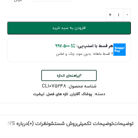
کردن
افزودن به سبد خرید
هر قسط با اسنپ‌پی:
997.500
۴ قسط ماهانه. بدون سود، چک و ضامن.
راهنمای اندازه
CL1075248
شناسه محصول:
,
,
دسته:
پوشاک آقایان
تازه های فصل
تیشرت
توضیحات
توضیحات تکمیلی
روش شستشو
نظرات (0)
درباره COLIN'S