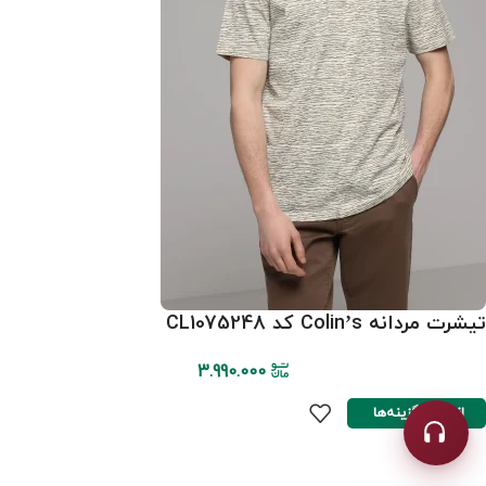
تیشرت مردانه Colin’s کد CL1075248
3.990.000
انتخاب گزینه‌ها