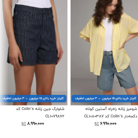
کلینز: خرید بالای ۱۵ میلیون ← ۳ میلیون تخفیف
کلینز: خرید بالای ۱۵ میلیون ← ۳ میلیون تخفیف
شومیز زنانه راه‌راه آستین کوتاه
شلوارک جین زنانه Colin’s کد
دکمه‌دار Colin’s کد CL1080387
CL1079872
8.990.000
6.990.000