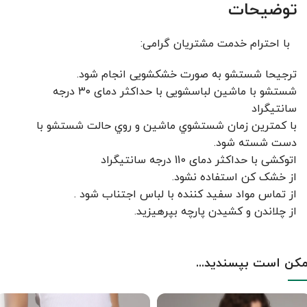
توضیحات
با احترام خدمت مشتریان گرامی:
ترجیحا شستشو به صورت خشکشویی انجام شود.
شستشو با ماشین لباسشویی با حداکثر دمای ۳۰ درجه
سانتیگراد
با کمترين زمان شستشوي ماشين و روي حالت شستشو با
دست شسته شود.
اتوکشی با حداکثر دمای 110 درجه سانتیگراد
از خشک کن استفاده نشود.
از تماس مواد سفید کننده با لباس اجتناب شود .
از چلاندن و کشيدن پارچه بپرهيزيد.
کن است بپسندید...