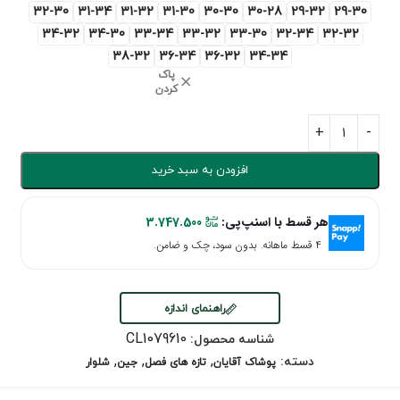
32-30
31-34
31-32
31-30
30-30
30-28
29-32
29-30
34-32
34-30
33-34
33-32
33-30
32-34
32-32
38-32
36-34
36-32
34-34
پاک
کردن
افزودن به سبد خرید
هر قسط با اسنپ‌پی:
3.747.500
۴ قسط ماهانه. بدون سود، چک و ضامن.
راهنمای اندازه
CL1079610
شناسه محصول:
,
,
,
دسته:
پوشاک آقایان
تازه های فصل
جین
شلوار