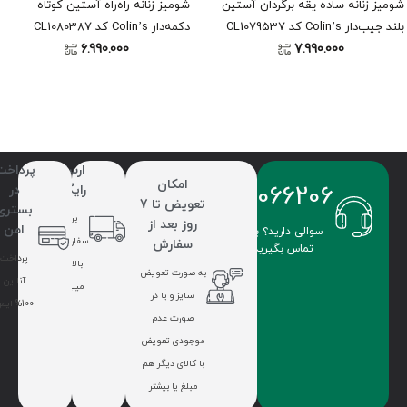
شومیز زنانه ساده یقه برگردان آستین
شومیز زنانه راه‌راه آستین کوتاه
بلند جیب‌دار Colin’s کد CL1079537
دکمه‌دار Colin’s کد CL1080387
6.990.000
7.990.000
ارسال
پرداخت
امکان
09336066206
رایگان
در
تعویض تا 7
بستری
برای
روز بعد از
امن
سوالی دارید؟ با ما
سفارشات
سفارش
تماس بگیرید.
پرداخت
بالای 7
به صورت تعویض
آنلاین
میلیون
سایز و یا در
100% ایمن
صورت عدم
موجودی تعویض
با کالای دیگر هم
مبلغ یا بیشتر