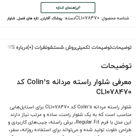
راهنمای اندازه
,
,
CL1078470
شناسه محصول:
دسته:
پوشاک آقایان
تازه های فصل
شلوار
توضیحات
توضیحات تکمیلی
روش شستشو
نظرات (0)
درباره COLIN'S
توضیحات
معرفی شلوار راسته مردانه Colin’s کد
CL1078470
شلوار راسته مردانه Colin’s کد CL1078470 برای استایل‌هایی
مناسب است که به یک شلوار راحت، ساده و مرتب نیاز دارند.
این مدل با فرم Regular Fit، برش راسته، جیب‌های کاربردی و
طراحی خلوت تولید شده و می‌تواند برای استفاده روزانه، سفر،