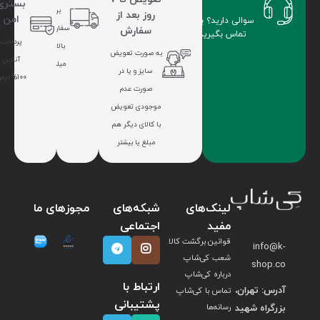
بستری
برای
روز بعد از
امن
سوالی دارید؟ با ما
سفارشات
سفارش
تماس بگیرید.
پرداخت
بالای 7
به صورت تعویض
آنلاین
میلیون
سایز و یا در
100% ایمن
صورت عدم
موجودی تعویض
با کالای دیگر هم
مبلغ یا بیشتر
لینک‌های
شبکه‌های
مجوزهای ما
مفید
اجتماعی
قوانین برگشت کالا
info@k-
شعب کی‌شاپ
shop.co
درباره کی‌شاپ
ارتباط با
آدرس: تهران،
تماس با کی‌شاپ
پشتیبانی
بزرگراه شهید
رسانه‌ها