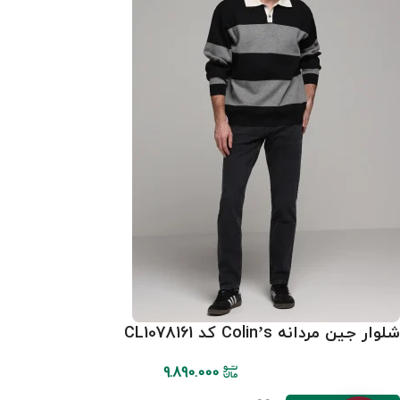
شلوار جین مردانه Colin’s کد CL1078161
9.890.000