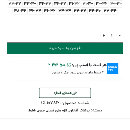
33-32
33-30
32-34
32-32
31-32
31-30
30-32
30-30
38-32
36-34
36-32
34-34
34-32
34-30
33-34
افزودن به سبد خرید
هر قسط با اسنپ‌پی:
2.472.500
۴ قسط ماهانه. بدون سود، چک و ضامن.
راهنمای اندازه
CL1078161
شناسه محصول:
,
,
,
دسته:
پوشاک آقایان
تازه های فصل
جین
شلوار