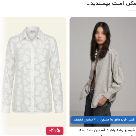
کن است بپسندید...
کلینز: خرید بالای ۱۵ میلیون ← ۳ میلیون تخفیف
شومیز زنانه راه‌راه آستین بلند یقه
-40%