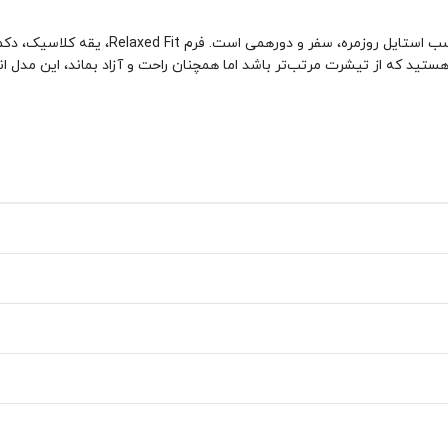
پیراهن مردانه آستین بلند Colin’s کد 080112
 هستید که از تیشرت مرتب‌تر باشد اما همچنان راحت و آزاد بماند، این مدل 