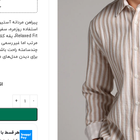
خ
خر
استفاده روزمره، سف
elaxed Fit
مرتب اما غیررسمی به
چندساعته راحت باشد
برای دیدن مدل‌های 
ان
هر قسط با 