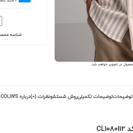
۴ قسط ماهانه. بدون سود، چک و ضامن.
شناسه محص
حصول در تصویر خواهد شد.
توضیحات
توضیحات تکمیلی
روش شستشو
نظرات (0)
درباره COLIN'S