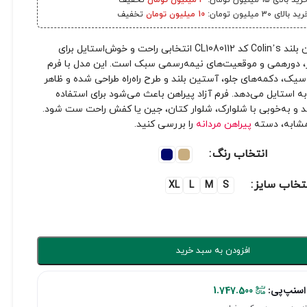
رید بالای 15 میلیون تومان:
3 میلیون تومان
تخفیف
ید بالای 30 میلیون تومان:
10 میلیون تومان
تخفیف
پیراهن مردانه آستین بلند Colin’s کد CL1080112 انتخابی راحت و خوش‌استایل برای
ر، دورهمی و موقعیت‌های نیمه‌رسمی سبک است. این مدل با فرم
R، یقه کلاسیک، دکمه‌های جلو، آستین بلند و طرح راه‌راه طراحی شده و ظاهر
 استایل می‌دهد. فرم آزاد پیراهن باعث می‌شود برای استفاده
 و به‌خوبی با شلوارک، شلوار کتان، جین یا کفش راحت ست شود.
مشابه، دسته
پیراهن مردانه
را بررسی کنید.
انتخاب رنگ
تخاب سایز
XL
L
M
S
افزودن به سبد خرید
اسنپ‌پی:
1.747.500