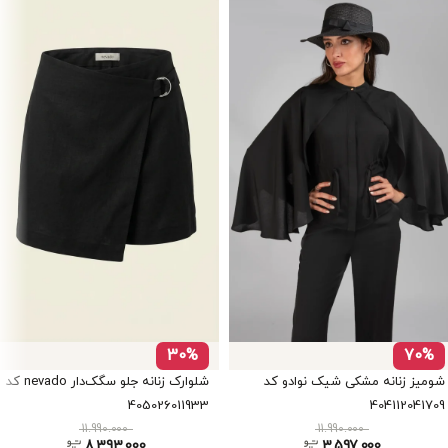
30%
70%
شومیز زنانه مشکی شیک نوادو کد
شلوارک زنانه جلو سگک‌دار nevado کد
405026011933
404112041709
11.990.000
11.990.000
8.393.000
3.597.000