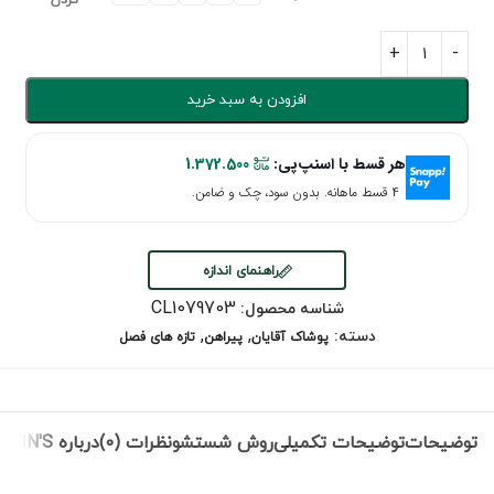
کردن
افزودن به سبد خرید
هر قسط با اسنپ‌پی:
1.372.500
۴ قسط ماهانه. بدون سود، چک و ضامن.
راهنمای اندازه
CL1079703
شناسه محصول:
,
,
دسته:
پوشاک آقایان
پیراهن
تازه های فصل
توضیحات
توضیحات تکمیلی
روش شستشو
نظرات (0)
درباره COLIN'S