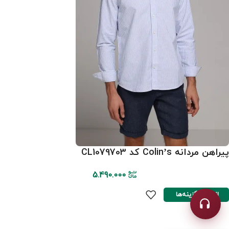
پیراهن مردانه Colin’s کد CL1079703
5.490.000
انتخاب گزینه‌ها