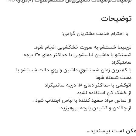
توضیحات
توضیحات تکمیلی
روش شستشو
نظرات (0)
درباره COLIN'S
توضیحات
با احترام خدمت مشتریان گرامی:
ترجیحا شستشو به صورت خشکشویی انجام شود.
شستشو با ماشین لباسشویی با حداکثر دمای ۳۰ درجه
سانتیگراد
با کمترين زمان شستشوي ماشين و روي حالت شستشو با
دست شسته شود.
اتوکشی با حداکثر دمای 110 درجه سانتیگراد
از خشک کن استفاده نشود.
از تماس مواد سفید کننده با لباس اجتناب شود .
از چلاندن و کشيدن پارچه بپرهيزيد.
کن است بپسندید...