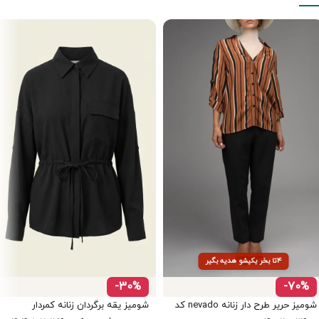
۴تا بخر یکیشو هدیه بگیر
-30%
-70%
شومیز حریر طرح دار زنانه nevado کد
شومیز یقه برگردان زنانه کمردار