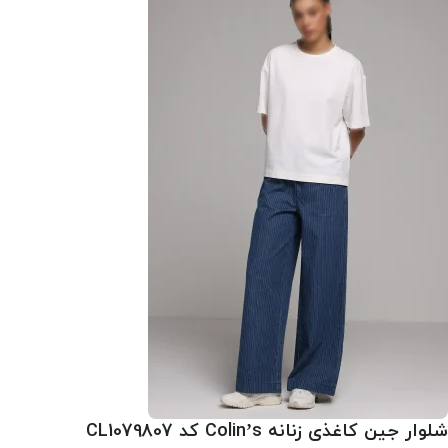
شلوار جین کاغذی زنانه Colin’s کد CL1079807