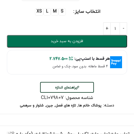
انتخاب سایز
XS
L
M
S
افزودن به سبد خرید
هر قسط با اسنپ‌پی:
2.747.500
۴ قسط ماهانه. بدون سود، چک و ضامن.
راهنمای اندازه
CL1079807
شناسه محصول:
,
,
,
دسته:
پوشاک خانم ها
تازه های فصل
جین
شلوار و سرهمی