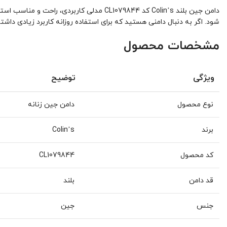
دامن جین بلند Colin’s کد CL1079844 مدل
شود. اگر به دنبال دامنی هستید که برای استفاده روزانه کاربرد زیادی دا
مشخصات محصول
ویژگی
توضیح
نوع محصول
دامن جین زنانه
برند
Colin’s
کد محصول
CL1079844
قد دامن
بلند
جنس
جین