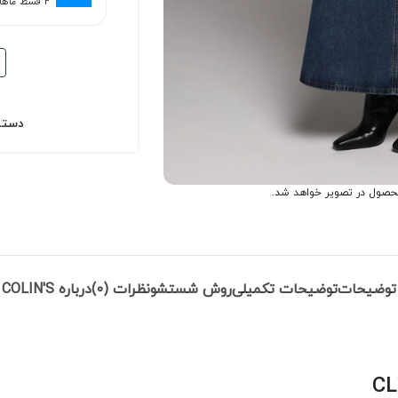
۴ قسط ماهانه. بدون سود، چک و ضامن.
دسته
حصول در تصویر خواهد شد.
توضیحات
توضیحات تکمیلی
روش شستشو
نظرات (0)
درباره COLIN'S