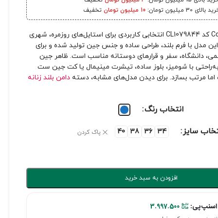
رید بالای 15 میلیون تومان:
3 میلیون تومان
تخفیف
ید بالای 30 میلیون تومان:
10 میلیون تومان
تخفیف
دامن جین بلند Colin’s کد CL1079844 انتخابی کاربردی برای استایل‌های روزمره، شهری
ن مدل با فرم بلند، طراحی ساده و جنس جین تولید شده و برای
همی، دانشگاه، سفر و قرارهای دوستانه مناسب است. ظاهر جین
ه‌راحتی با شومیز، بلوز ساده، تیشرت مینیمال یا کت جین ست
اما مرتب بسازد. برای دیدن مدل‌های مشابه، دسته
دامن بلند زنانه
انتخاب رنگ
تخاب سایز
40
38
36
34
پاک کردن
افزودن به سبد خرید
اسنپ‌پی:
3.997.500