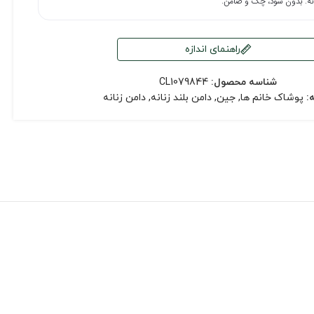
راهنمای اندازه
شناسه محصول:
CL1079844
:
پوشاک خانم ها
,
جین
,
دامن بلند زنانه
,
دامن زنانه