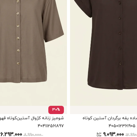
30%
اده یقه برگردان آستین کوتاه
404112561897
6.293.000
9.093.000
8.990.000
12.99