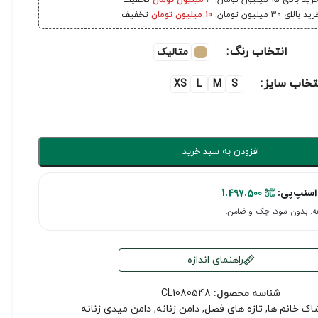
رید بالای 15 میلیون تومان:
3 میلیون تومان
تخفیف
ید بالای 30 میلیون تومان:
10 میلیون تومان
تخفیف
انتخاب رنگ
متالیک
تخاب سایز
XS
L
M
S
افزودن به سبد خرید
اسنپ‌پی:
1.497.500
راهنمای اندازه
شناسه محصول:
CL1080548
اک خانم ها
,
تازه های فصل
,
دامن زنانه
,
دامن میدی زنانه