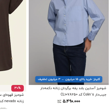
کلینز: خرید بالای ۱۵ میلیون ← ۳ میلیون تخفیف
شومیز آستین بلند یقه برگردان زنانه دکمه‌دار
30%
جیب‌دار Colin’s کد CL1078250
شومیز قهوه‌ای س
5.490.000
زنانه nevado کد 405012361905
0.000