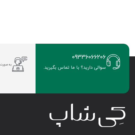
09336066206
به صورت 
سوالی دارید؟ با ما تماس بگیرید.