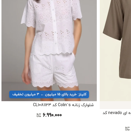
کلینز: خرید بالای ۱۵ میلیون ← ۳ میلیون تخفیف
شلوارک زنانه Colin’s کد CL1081123
شومیز زنانه کژوال آستین‌کوتاه قهوه ای nevado کد
6.990.000