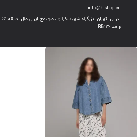
info@k-shop.co
آدرس: تهران، بزرگراه شهید خرازی، مجتمع ایران مال، طبقه G1،
واحد RB126