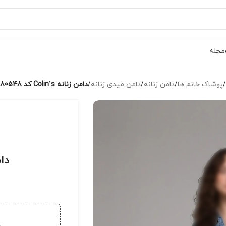
مجله
/
پوشاک خانم ها
/
دامن زنانه
/
دامن میدی زنانه
/
دامن زنانه Colin’s کد CL1080548
دامن ز