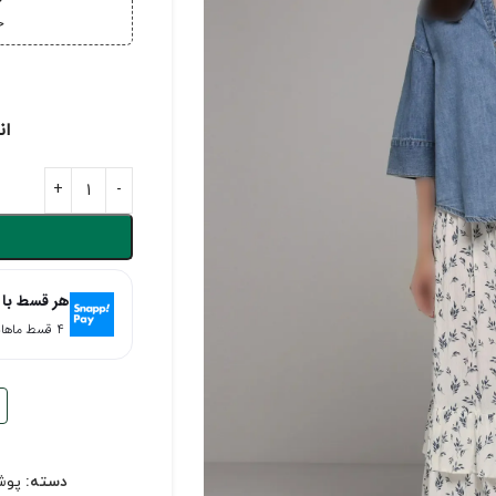
خ
خر
ان
هر قسط با 
۴ قسط ماهانه. بدون سود، چک و ضامن.
دسته:
پوش