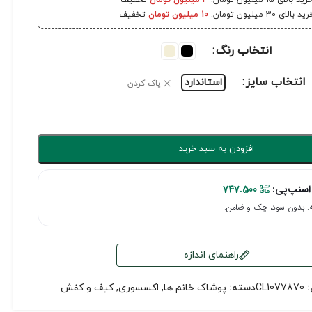
رید بالای 15 میلیون تومان:
3 میلیون تومان
تخفیف
ید بالای 30 میلیون تومان:
10 میلیون تومان
تخفیف
انتخاب رنگ
انتخاب سایز
استاندارد
پاک کردن
افزودن به سبد خرید
اسنپ‌پی:
747.500
راهنمای اندازه
:
CL1077870
دسته:
پوشاک خانم ها
,
اکسسوری
,
کیف و کفش