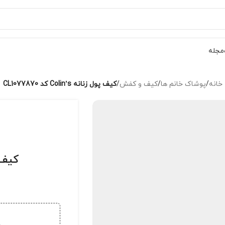
مجله
خانه
/
پوشاک خانم ها
/
کیف و کفش
/
کیف پول زنانه Colin’s کد CL1077870
کیف پول زن