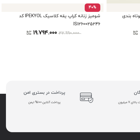
40%
تاه بندی
شومیز زنانه کراپ یقه کلاسیک IPEKYOL کد
IS1260025246
19.794.000
32.990.000
گان
پرداخت در بستری امن
ی 7 میلیون
پرداخت آنلاین 100% ایمن