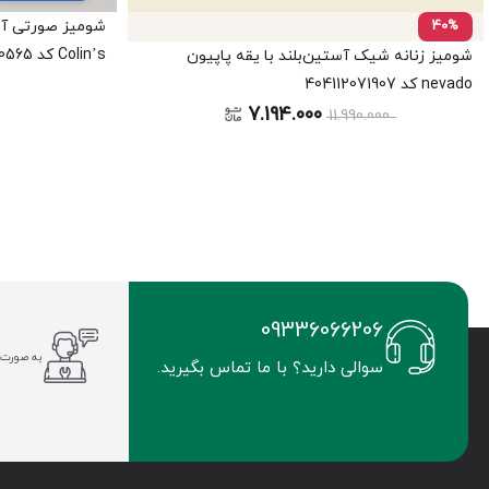
40%
شومیز صورتی آست
Colin’s کد CL1080565
شومیز زنانه شیک آستین‌بلند با یقه پاپیون
nevado کد 404112071907
7.194.000
11.990.000
09336066206
به صورت 
سوالی دارید؟ با ما تماس بگیرید.