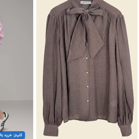
کلینز: خرید بالای ۱۵ میلیون ← ۳ میل