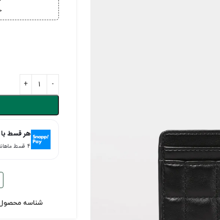
خ
خر
هر قسط با 
۴ قسط ماهانه. بدون سود، چک و ضامن.
شناسه محصول