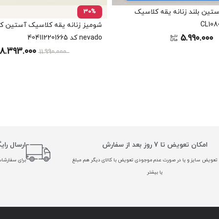
ین بلند زنانه یقه کلاسیک
30%
شومیز زنانه یقه کلاسیک آستین کو
5.990.000
nevado کد 404112201665
8.393.000
11.990.000
امکان تعویض تا 7 روز بعد از سفارش
ارسال رای
تعویض سایز و یا در صورت عدم موجودی تعویض با کالای دیگر هم مبلغ
برای سفارشات بالا
یا بیشتر