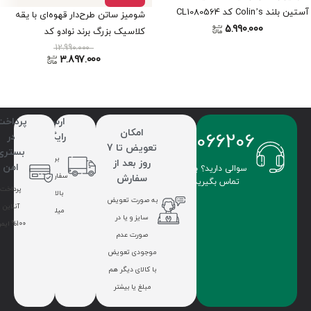
آستین بلند Colin’s کد CL1080564
شومیز ساتن طرح‌دار قهوه‌ای با یقه
5.990.000
کلاسیک بزرگ برند نوادو کد
12.990.000
402012441309
3.897.000
ارسال
پرداخت
امکان
09336066206
رایگان
در
تعویض تا 7
بستری
برای
روز بعد از
امن
سوالی دارید؟ با ما
سفارشات
سفارش
تماس بگیرید.
پرداخت
بالای 7
به صورت تعویض
آنلاین
میلیون
سایز و یا در
100% ایمن
صورت عدم
موجودی تعویض
با کالای دیگر هم
مبلغ یا بیشتر