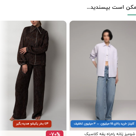
کن است بپسندید...
کلینز: خرید بالای ۱۵ میلیون ← ۳ میلیون تخفیف
۴تا بخر یکیشو هدیه بگیر
شومیز زنانه راه‌راه یقه کلاسیک
-70%