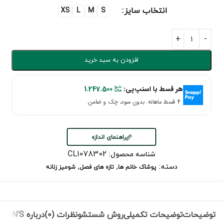
انتخاب سایز
XS
L
M
S
افزودن به سبد خرید
هر قسط با اسنپ‌پی:
1.247.500
۴ قسط ماهانه. بدون سود، چک و ضامن.
راهنمای اندازه
CL1078302
شناسه محصول:
,
,
دسته:
پوشاک خانم ها
تازه های فصل
شومیز زنانه
توضیحات
توضیحات تکمیلی
روش شستشو
نظرات (0)
درباره COLIN'S