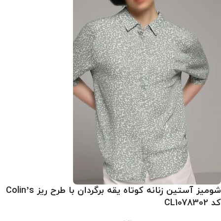
شومیز آستین زنانه کوتاه یقه برگردان با طرح ریز Colin’s
کد CL1078302