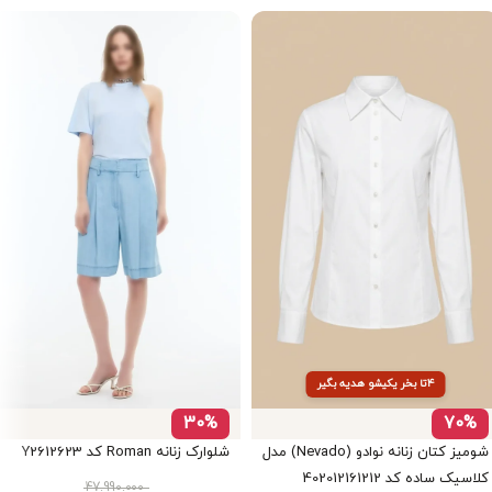
۴تا بخر یکیشو هدیه بگیر
30%
70%
شومیز کتان زنانه نوادو (Nevado) مدل
شلوارک زنانه Roman کد Y2612623
کلاسیک ساده کد 402012161212
47.990.000