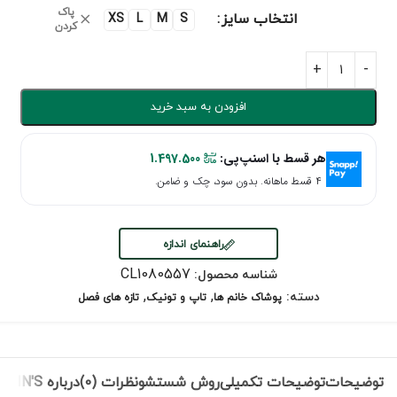
پاک
انتخاب سایز
XS
L
M
S
کردن
افزودن به سبد خرید
هر قسط با اسنپ‌پی:
1.497.500
۴ قسط ماهانه. بدون سود، چک و ضامن.
راهنمای اندازه
CL1080557
شناسه محصول:
,
,
دسته:
پوشاک خانم ها
تاپ و تونیک
تازه های فصل
توضیحات
توضیحات تکمیلی
روش شستشو
نظرات (0)
درباره COLIN'S