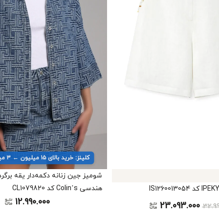
کلینز: خرید بالای ۱۵ میلیون ← ۳ میلیون تخفیف
شومیز جین زنانه دکمه‌دار یقه برگرد
هندسی Colin’s کد CL1079820
12.990.000
23.093.000
32.9