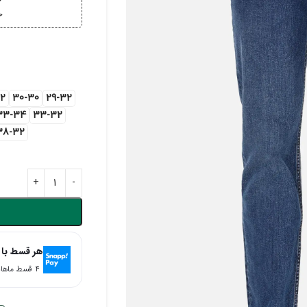
خ
خر
2
30-30
29-32
33-34
33-32
38-32
هر قسط با 
۴ قسط ماهانه. بدون سود، چک و ضامن.