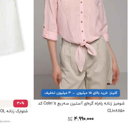
کلینز: خرید بالای ۱۵ میلیون ← ۳ میلیون تخفیف
شومیز زنانه راه‌راه گره‌ای آستین سه‌ربع Colin’s کد
30%
CL1081150
شلوارک زنانه IPEKYOL کد IS1260013054
4.990.000
90.000