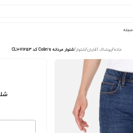
مجله
خانه
/
پوشاک آقایان
/
شلوار
/
شلوار مردانه Colin’s کد CL1071253
شلوار مر