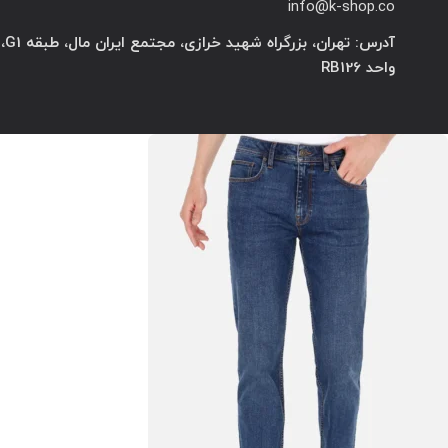
info@k-shop.co
آدرس: تهران، بزرگراه شهید خرازی، مجتمع ایران مال، طبقه G1،
واحد RB126