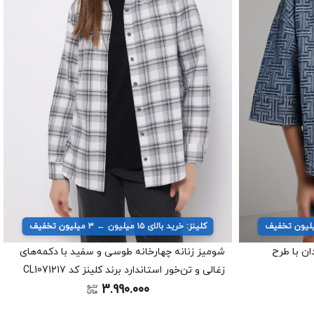
کلینز: خرید بالای ۱۵ میلیون ← ۳ میلیون تخفیف
ان با طرح
شومیز زنانه چهارخانه طوسی و سفید با دکمه‌های
زغالی و تن‌خور استاندارد برند کلینز کد CL1071217
3.990.000