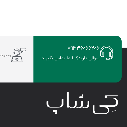
09336066206
به صورت 
سوالی دارید؟ با ما تماس بگیرید.