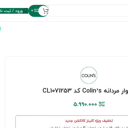
ورود / ثبت نا
0
دانه Colin’s کد CL1071253
5.990.000
تخفیف ویژه کلینز کالکشن جدید