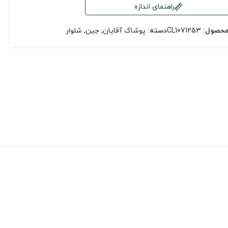
راهنمای اندازه
محصول:
CL1071253
دسته:
پوشاک آقایان
,
جین
,
شلوار