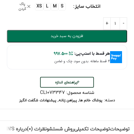
پاک
انتخاب سایز
XS
L
M
S
کردن
افزودن به سبد خرید
هر قسط با اسنپ‌پی:
997.500
۴ قسط ماهانه. بدون سود، چک و ضامن.
راهنمای اندازه
CL1073347
شناسه محصول:
,
,
دسته:
پوشاک خانم ها
پیراهن زنانه
پیشنهادات شگفت انگیز
توضیحات
توضیحات تکمیلی
روش شستشو
نظرات (0)
درباره COLIN'S