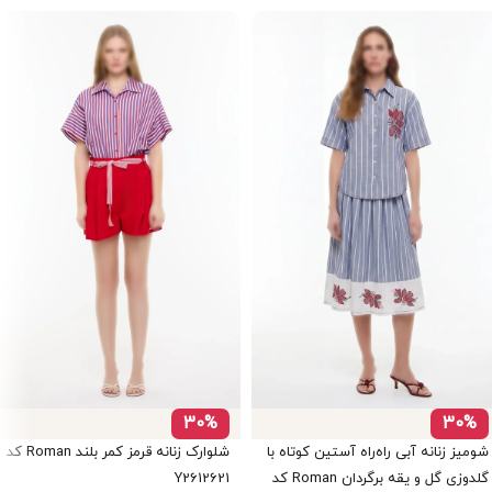
30%
30%
شومیز زنانه آبی راه‌راه آستین کوتاه با
شلوارک زنانه قرمز کمر بلند Roman کد
گلدوزی گل و یقه برگردان Roman کد
Y2612621