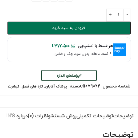
افزودن به سبد خرید
هر قسط با اسنپ‌پی:
1.372.500
۴ قسط ماهانه. بدون سود، چک و ضامن.
راهنمای اندازه
,
,
cl1079062
شناسه محصول:
دسته:
پوشاک آقایان
تازه های فصل
تیشرت
توضیحات
توضیحات تکمیلی
روش شستشو
نظرات (0)
درباره COLIN'S
توضیحات