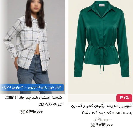
کلینز: خرید بالای ۱۵ میلیون ← ۳ میلیون تخفیف
30%
شومیز آستین بلند چهارخانه Colin’s
کد CL1078004
شومیز زنانه یقه برگردان کمردار آستین
5.490.000
بلند nevado کد 405012091888
12.990.000
9.093.000