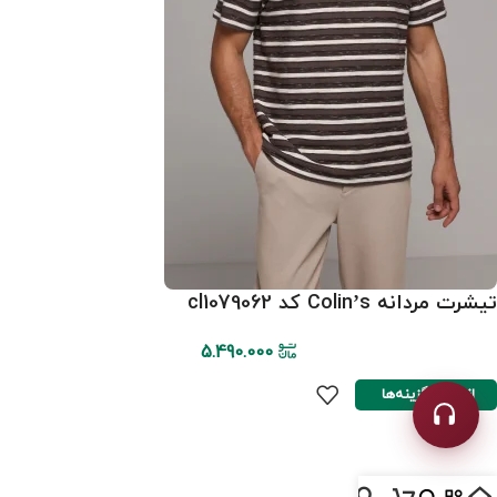
تیشرت مردانه Colin’s کد cl1079062
5.490.000
انتخاب گزینه‌ها