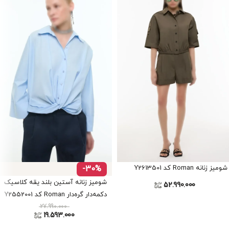
شومیز زنانه Roman کد Y2613501
-30%
شومیز زنانه آستین بلند یقه کلاسیک
52.990.000
دکمه‌دار گره‌دار Roman کد Y2552001
27.990.000
19.593.000