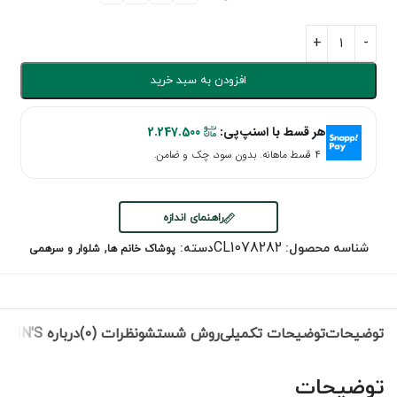
افزودن به سبد خرید
هر قسط با اسنپ‌پی:
2.247.500
۴ قسط ماهانه. بدون سود، چک و ضامن.
راهنمای اندازه
,
CL1078282
شناسه محصول:
دسته:
پوشاک خانم ها
شلوار و سرهمی
توضیحات
توضیحات تکمیلی
روش شستشو
نظرات (0)
درباره COLIN'S
توضیحات