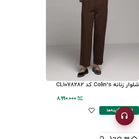
شلوار زنانه Colin’s کد CL1078282
8.990.000
انتخاب گزینه‌ها