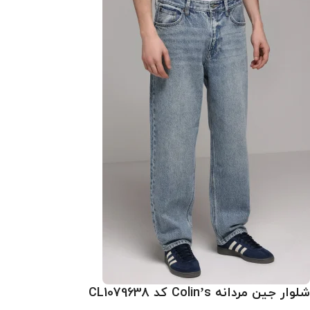
شلوار جین مردانه Colin’s کد CL1079638