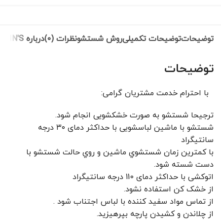
توضیحات
توضیحات تکمیلی
روش شستشو
نظرات (0)
درباره COLIN'S
توضیحات
با احترام خدمت مشتریان گرامی:
ترجیحا شستشو به صورت خشکشویی انجام شود.
شستشو با ماشین لباسشویی با حداکثر دمای ۳۰ درجه
سانتیگراد
با کمترين زمان شستشوي ماشين و روي حالت شستشو با
دست شسته شود.
اتوکشی با حداکثر دمای 110 درجه سانتیگراد
از خشک کن استفاده نشود.
از تماس مواد سفید کننده با لباس اجتناب شود .
از چلاندن و کشيدن پارچه بپرهيزيد.