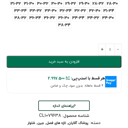
31-32
31-30
30-32
30-30
29-32
29-30
28-32
28-30
33-34
33-32
33-30
32-34
32-32
32-30
31-34
38-32
36-34
36-32
36-30
34-34
34-32
34-30
38-34
افزودن به سبد خرید
هر قسط با اسنپ‌پی:
2.997.500
۴ قسط ماهانه. بدون سود، چک و ضامن.
راهنمای اندازه
CL1079638
شناسه محصول:
,
,
,
دسته:
پوشاک آقایان
تازه های فصل
جین
شلوار