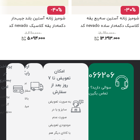
-40%
-30%
شومیز زنانه آستین سه‌ربع یقه
شومیز زنانه آستین بلند جیب‌دار
کلاسیک دکمه‌دار ساده nevado کد
دکمه‌دار یقه کلاسیک nevado کد
8.490.000
404012621760
18.990.000
404112491850
5.094.000
13.293.000
ارسال
پرداخت
امکان
09336066206
رایگان
در
تعویض تا 7
بستری
برای
روز بعد از
امن
سوالی دارید؟ با ما
سفارشات
سفارش
تماس بگیرید.
پرداخت
بالای 7
به صورت تعویض
آنلاین
میلیون
سایز و یا در
100% ایمن
صورت عدم
موجودی تعویض
با کالای دیگر هم