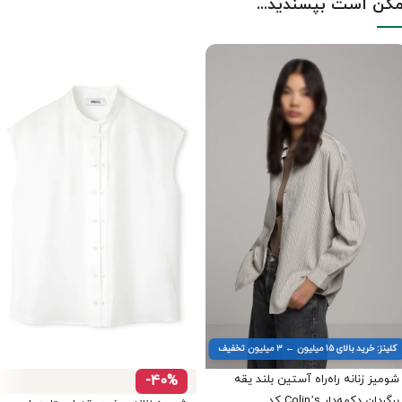
کن است بپسندید...
کلینز: خرید بالای ۱۵ میلیون ← ۳ میلیون تخفیف
شومیز زنانه راه‌راه آستین بلند یقه
-40%
برگردان دکمه‌دار Colin’s کد