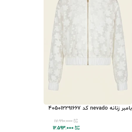
بامبر زنانه nevado کد 405012291667
17.990.000
12.593.000