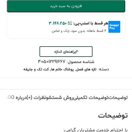
افزودن به سبد خرید
هر قسط با اسنپ‌پی:
3.148.250
۴ قسط ماهانه. بدون سود، چک و ضامن.
راهنمای اندازه
405012291667
شناسه محصول:
,
,
دسته:
تازه های فصل
پوشاک خانم ها
کت تک و جلیقه
توضیحات
توضیحات تکمیلی
روش شستشو
نظرات (0)
درباره NEVADO
توضیحات
با احترام خدمت مشتریان گرامی: