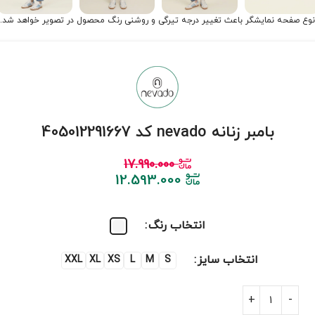
نوع صفحه نمایشگر باعث تغییر درجه تیرگی و روشنی رنگ محصول در تصویر خواهد شد.
بامبر زنانه nevado کد 405012291667
17.990.000
12.593.000
انتخاب رنگ
انتخاب سایز
XXL
XL
XS
L
M
S