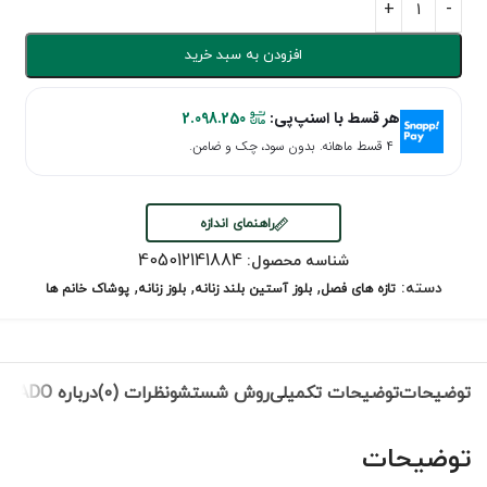
افزودن به سبد خرید
هر قسط با اسنپ‌پی:
2.098.250
۴ قسط ماهانه. بدون سود، چک و ضامن.
راهنمای اندازه
405012141884
شناسه محصول:
,
,
,
دسته:
تازه های فصل
بلوز آستین بلند زنانه
بلوز زنانه
پوشاک خانم ها
توضیحات
توضیحات تکمیلی
روش شستشو
نظرات (0)
درباره NEVADO
توضیحات