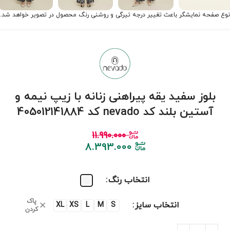
نوع صفحه نمایشگر باعث تغییر درجه تیرگی و روشنی رنگ محصول در تصویر خواهد شد.
بلوز سفید یقه پیراهنی زنانه با زیپ نیمه و
آستین بلند کد nevado کد 405012141884
11.990.000
8.393.000
انتخاب رنگ
پاک
انتخاب سایز
XL
XS
L
M
S
کردن