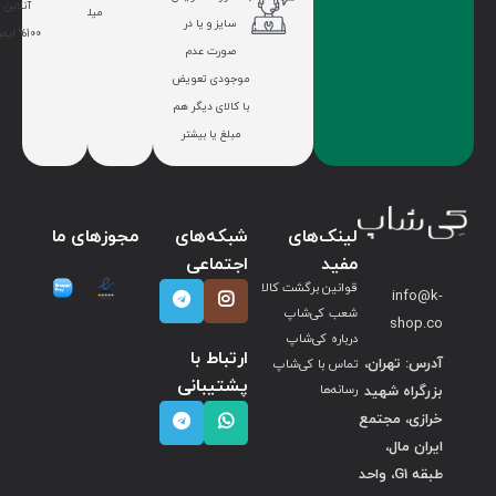
آنلاین
میلیون
سایز و یا در
100% ایمن
صورت عدم
موجودی تعویض
با کالای دیگر هم
مبلغ یا بیشتر
لینک‌های
شبکه‌های
مجوزهای ما
مفید
اجتماعی
قوانین برگشت کالا
info@k-
شعب کی‌شاپ
shop.co
درباره کی‌شاپ
ارتباط با
آدرس: تهران،
تماس با کی‌شاپ
پشتیبانی
بزرگراه شهید
رسانه‌ها
خرازی، مجتمع
ایران مال،
طبقه G1، واحد