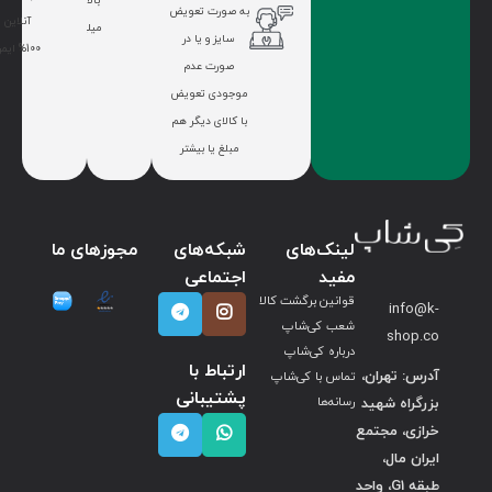
بالای 7
به صورت تعویض
آنلاین
میلیون
سایز و یا در
100% ایمن
صورت عدم
موجودی تعویض
با کالای دیگر هم
مبلغ یا بیشتر
لینک‌های
شبکه‌های
مجوزهای ما
مفید
اجتماعی
قوانین برگشت کالا
info@k-
شعب کی‌شاپ
shop.co
درباره کی‌شاپ
ارتباط با
آدرس: تهران،
تماس با کی‌شاپ
پشتیبانی
بزرگراه شهید
رسانه‌ها
خرازی، مجتمع
ایران مال،
طبقه G1، واحد