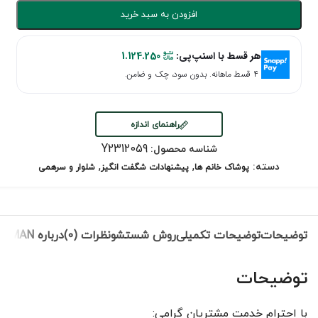
افزودن به سبد خرید
هر قسط با اسنپ‌پی:
1.124.250
۴ قسط ماهانه. بدون سود، چک و ضامن.
راهنمای اندازه
Y2312059
شناسه محصول:
,
,
دسته:
پوشاک خانم ها
پیشنهادات شگفت انگیز
شلوار و سرهمی
توضیحات
توضیحات تکمیلی
روش شستشو
نظرات (0)
درباره ROMAN
توضیحات
با احترام خدمت مشتریان گرامی: