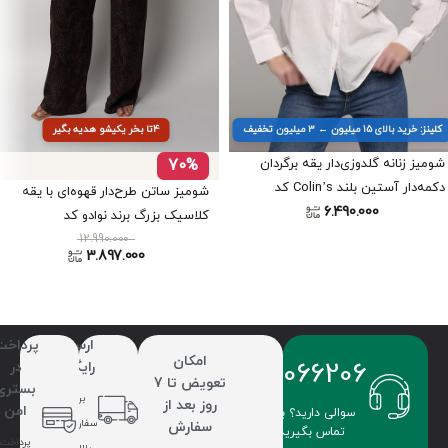
کلینز: خرید بالای ۱۵ میلیون ← ۳ میلیون تخفیف
۴تا بخر یکیشو هدیه بگیر
شومیز زنانه گلدوزی‌دار یقه برگردان
70%
دکمه‌دار آستین بلند Colin’s کد
شومیز ساتن طرح‌دار قهوه‌ای با یقه
6.490.000
CL1079390
کلاسیک بزرگ برند نوادو کد
12.990.000
402012441309
3.897.000
ارسال
پرداخت
امکان
09336066206
رایگان
در
تعویض تا 7
بستری
برای
روز بعد از
امن
سوالی دارید؟ با ما
سفارشات
سفارش
تماس بگیرید.
پرداخت